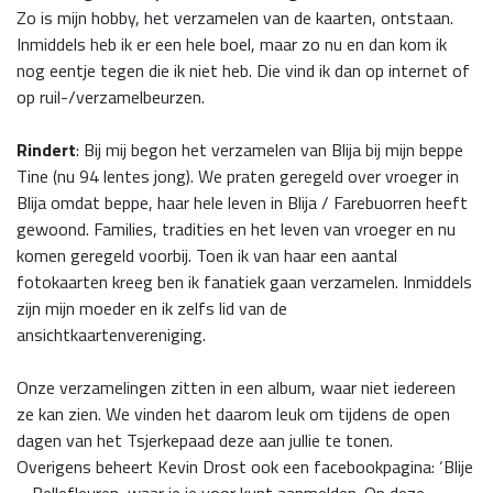
Zo is mijn hobby, het verzamelen van de kaarten, ontstaan.
Inmiddels heb ik er een hele boel, maar zo nu en dan kom ik
nog eentje tegen die ik niet heb. Die vind ik dan op internet of
op ruil-/verzamelbeurzen.
Rindert
: Bij mij begon het verzamelen van Blija bij mijn beppe
Tine (nu 94 lentes jong). We praten geregeld over vroeger in
Blija omdat beppe, haar hele leven in Blija / Farebuorren heeft
gewoond. Families, tradities en het leven van vroeger en nu
komen geregeld voorbij. Toen ik van haar een aantal
fotokaarten kreeg ben ik fanatiek gaan verzamelen. Inmiddels
zijn mijn moeder en ik zelfs lid van de
ansichtkaartenvereniging.
Onze verzamelingen zitten in een album, waar niet iedereen
ze kan zien. We vinden het daarom leuk om tijdens de open
dagen van het Tsjerkepaad deze aan jullie te tonen.
Overigens beheert Kevin Drost ook een facebookpagina: ‘Blije
– Bellefleuren, waar je je voor kunt aanmelden. Op deze