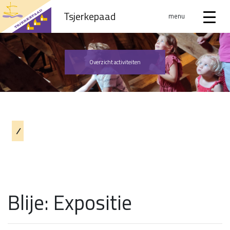
Tsjerkepaad
menu
Overzicht activiteiten
/
Blije: Expositie