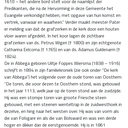
1610 – het andere bord stelt voor de naamlijst der
Predikanten, die na de Hervorming in deze Gemeente het
Evangelie verkondigd hebben, met opgave van hun komst en
vertrek, vanwaar en waarheen.” Verder maakt meester Pater
er melding van dat de grafzerken in de kerk door een houten
vloer waren afgedekt. In het koor lagen de zichtbare
grafzerken van ds. Petrus Wigeri († 1800) en zijn echtgenote
Catharina Eelcoma († 1765) en van ds. Adamus Guldenarm (†
1824).
De in Abbega geboren Uiltje Foppes Wiersma (1838 – 1916)
schrijft in 1894 in zijn familiekroniek (zie ook onder “De kerk
van Abbega”) het volgende over de oude toren van Oosthem:
“De toren, die voor dezen te Oosthem stond, was gebouwd
in het jaar 1113, welk jaar op de toren stond aan de zuidzijde.
Hij was een stompe toren van groote Friesche steen
gebouwd, met een steenen wenteltrap in de zuidwesthoek in
dezelve, en hing naar het westen over. Hij was van vorm als
die van Folsgare en als die van Bolsward en was een derde
hoger en dikker dan de eerstgenoemde. Hij is in 1861